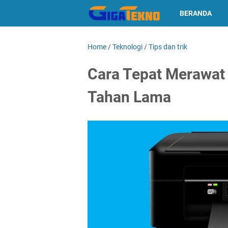
BERANDA
Home
/
Teknologi
/
Tips dan trik
Cara Tepat Merawat 
Tahan Lama